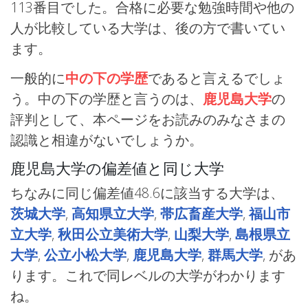
113番目でした。合格に必要な勉強時間や他の
人が比較している大学は、後の方で書いてい
ます。
一般的に
中の下の学歴
であると言えるでしょ
う。中の下の学歴と言うのは、
鹿児島大学
の
評判として、本ページをお読みのみなさまの
認識と相違がないでしょうか。
鹿児島大学の偏差値と同じ大学
ちなみに同じ偏差値48.6に該当する大学は、
茨城大学
,
高知県立大学
,
帯広畜産大学
,
福山市
立大学
,
秋田公立美術大学
,
山梨大学
,
島根県立
大学
,
公立小松大学
,
鹿児島大学
,
群馬大学
, があ
ります。これで同レベルの大学がわかります
ね。