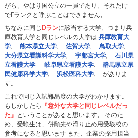
がら、やはり国公立の一員であり、それだけ
でFランクと呼ぶことはできません。
ちなみに同じ
Dラン
に該当する大学、つまり兵
庫教育大学と同じレベルの大学は
兵庫教育大
学
,
熊本県立大学
,
佐賀大学
,
鳥取大学
,
大分県立看護科学大学
,
宇都宮大学
,
石川県
立看護大学
,
岐阜県立看護大学
,
群馬県立県
民健康科学大学
,
浜松医科大学
, がありま
す。
これで同じ入試難易度の大学がわかります。
もしかしたら
『意外な大学と同じレベルだっ
た』
ということがあると思います。 そのた
め、受験生は、併願先や滑り止め用受験校の
参考になると思います また、企業の採用担当