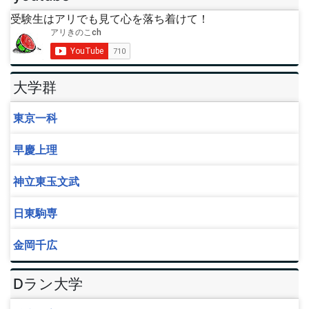
受験生はアリでも見て心を落ち着けて！
大学群
東京一科
早慶上理
神立東玉文武
日東駒専
金岡千広
Dラン大学