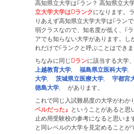
高知県立大学はFラン？ 高知県立大学
立大学大学はDランク
になります。
りあえず高知県立大学大学はFラン
弱クラスなので、知名度が低く、F
アでも知らない大学があります。し
れだけでFランクと呼ぶことはでき
ちなみに同じ
Dラン
に該当する大学
上越教育大学
,
福島県立医科大学
大学
,
茨城県立医療大学
,
宇都宮
徳島大学
, があります。
これで同じ入試難易度の大学がわかり
ベルだった』
ということがあると思
止め用受験校の参考になると思いま
と同レベルの大学を見定めることが