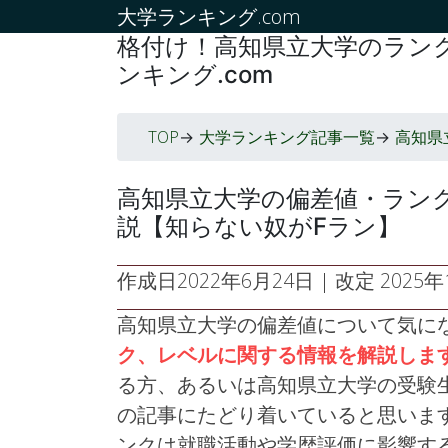
大学ランキング.com
格付け！高知県立大学のランク
ンキング.com
TOP
大学ランキング記事一覧
高知県
->
->
高知県立大学の偏差値・ラン
説【知らない奴がFラン】
作成日
2022年6月24日
| 改定
2025年1
高知県立大学の偏差値について気に
ク、レベルに関する情報を解説しま
る方、あるいは高知県立大学の受験
の記事にたどり着いていると思いま
ンクは就職活動や学歴評価に影響す