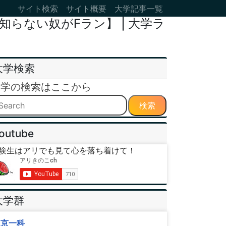
サイト検索
サイト概要
大学記事一覧
らない奴がFラン】 | 大学ラ
大学検索
大学の検索はここから
検索
outube
験生はアリでも見て心を落ち着けて！
大学群
東京一科