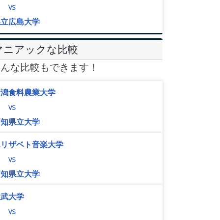
vs
県立広島大学
マニアックな比較
こんな比較もできます！
新潟食料農業大学
vs
高知県立大学
エリザベト音楽大学
vs
高知県立大学
上武大学
vs