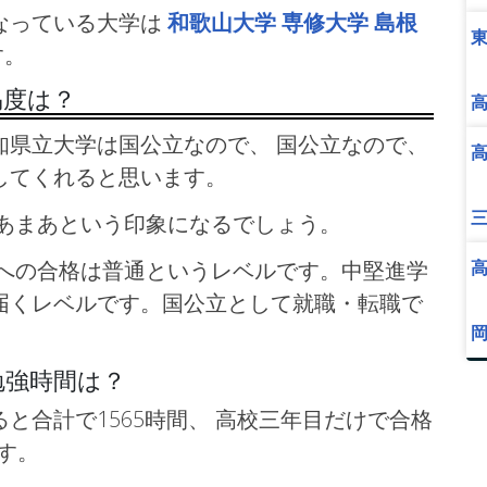
なっている大学は
和歌山大学
専修大学
島根
す。
易度は？
県立大学は国公立なので、 国公立なので、
してくれると思います。
あまあという印象になるでしょう。
学への合格は普通というレベルです。中堅進学
届くレベルです。国公立として就職・転職で
勉強時間は？
と合計で1565時間、 高校三年目だけで合格
す。