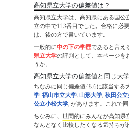
高知県立大学の偏差値は？
高知県立大学は、高知県にある国公立
立の中で113番目でした。合格に必
は、後の方で書いています。
一般的に
中の下の学歴
であると言え
県立大学
の評判として、本ページを
うか。
高知県立大学の偏差値と同じ大
ちなみに同じ偏差値48.6に該当する
学
,
福山市立大学
,
山形大学
,
秋田公立
公立小松大学
, があります。これで
ちなみに、
世間的にみんなが高知県
なんとなく比較したくなる気持ちが