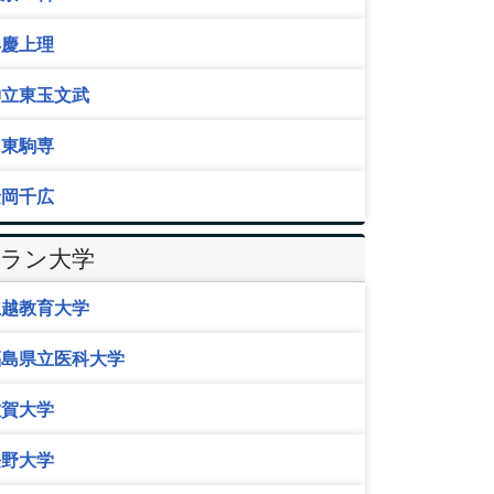
早慶上理
神立東玉文武
日東駒専
金岡千広
Dラン大学
上越教育大学
福島県立医科大学
佐賀大学
長野大学