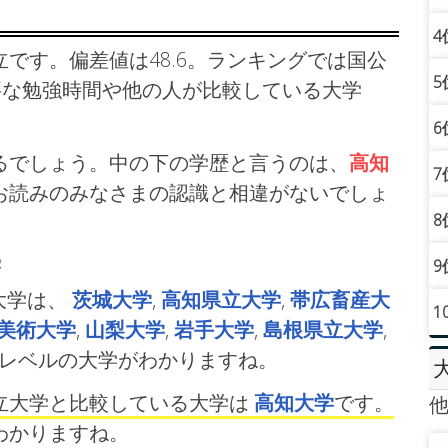
4
です。偏差値は48.6。ランキングでは国公
5
要な勉強時間や他の人が比較している大学
6
るでしょう。中の下の学歴と言うのは、
高知
7
お読みのみなさまの認識と相違がないでしょ
8
学
9
大学は、
茨城大学
,
高知県立大学
,
帯広畜産大
1
美術大学
,
山梨大学
,
岩手大学
,
島根県立大学
,
同レベルの大学がわかりますね。
立大学と比較している大学は
高知大学
です。
わかりますね。