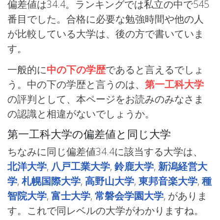
偏差値は34.4。ランキングでは私立の中で545
番目でした。合格に必要な勉強時間や他の人
が比較している大学は、後の方で書いていま
す。
一般的に
中の下の学歴
であると言えるでしょ
う。中の下の学歴と言うのは、
第一工科大学
の評判として、本ページをお読みのみなさま
の認識と相違がないでしょうか。
第一工科大学の偏差値と同じ大学
ちなみに同じ偏差値34.4に該当する大学は、
北洋大学
,
八戸工業大学
,
鈴鹿大学
,
新潟経営大
学
,
札幌国際大学
,
高野山大学
,
東邦音楽大学
,
種
智院大学
,
富士大学
,
常磐会学園大学
, がありま
す。これで同レベルの大学がわかりますね。