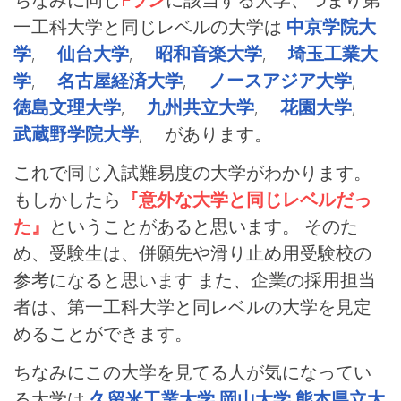
一工科大学と同じレベルの大学は
中京学院大
学
,
仙台大学
,
昭和音楽大学
,
埼玉工業大
学
,
名古屋経済大学
,
ノースアジア大学
,
徳島文理大学
,
九州共立大学
,
花園大学
,
武蔵野学院大学
, があります。
これで同じ入試難易度の大学がわかります。
もしかしたら
『意外な大学と同じレベルだっ
た』
ということがあると思います。 そのた
め、受験生は、併願先や滑り止め用受験校の
参考になると思います また、企業の採用担当
者は、第一工科大学と同レベルの大学を見定
めることができます。
ちなみにこの大学を見てる人が気になってい
る大学は
久留米工業大学
岡山大学
熊本県立大