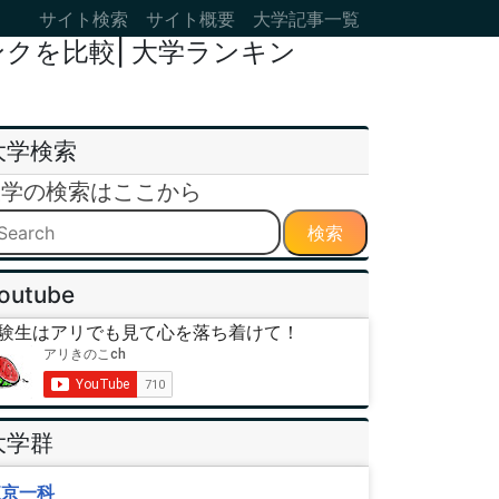
サイト検索
サイト概要
大学記事一覧
クを比較| 大学ランキン
大学検索
大学の検索はここから
検索
outube
験生はアリでも見て心を落ち着けて！
大学群
東京一科