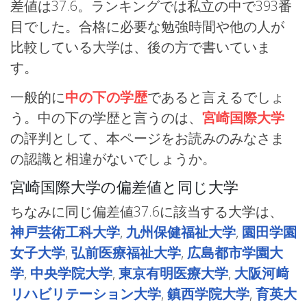
差値は37.6。ランキングでは私立の中で393番
目でした。合格に必要な勉強時間や他の人が
比較している大学は、後の方で書いていま
す。
一般的に
中の下の学歴
であると言えるでしょ
う。中の下の学歴と言うのは、
宮崎国際大学
の評判として、本ページをお読みのみなさま
の認識と相違がないでしょうか。
宮崎国際大学の偏差値と同じ大学
ちなみに同じ偏差値37.6に該当する大学は、
神戸芸術工科大学
,
九州保健福祉大学
,
園田学園
女子大学
,
弘前医療福祉大学
,
広島都市学園大
学
,
中央学院大学
,
東京有明医療大学
,
大阪河﨑
リハビリテーション大学
,
鎮西学院大学
,
育英大