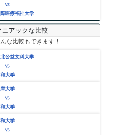
vs
国際医療福祉大学
マニアックな比較
こんな比較もできます！
東北公益文科大学
vs
昭和大学
兵庫大学
vs
昭和大学
昭和大学
vs