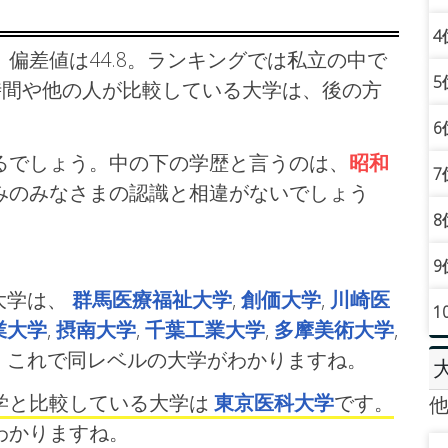
4
偏差値は44.8。ランキングでは私立の中で
5
時間や他の人が比較している大学は、後の方
6
るでしょう。中の下の学歴と言うのは、
昭和
7
みのみなさまの認識と相違がないでしょう
8
9
大学は、
群馬医療福祉大学
,
創価大学
,
川崎医
1
業大学
,
摂南大学
,
千葉工業大学
,
多摩美術大学
,
す。これで同レベルの大学がわかりますね。
学と比較している大学は
東京医科大学
です。
わかりますね。