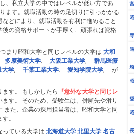
だし、私立大学の中ではレベルが低い方であ
あります。就職活動の時の足切りに引っかかる
得などにより、就職活動を有利に進めること
学後の資格サポートが手厚く、頑張れば資格
、つまり昭和大学と同じレベルの大学は
大和
,
多摩美術大学
,
大阪工業大学
,
群馬医療
祉大学
,
千葉工業大学
,
愛知学院大学
, が
ます。 もしかしたら
『意外な大学と同じレ
います。 そのため、受験生は、併願先や滑り
す また、企業の採用担当者は、昭和大学と同
ます。
なっている大学は
北海道大学
北里大学
名古