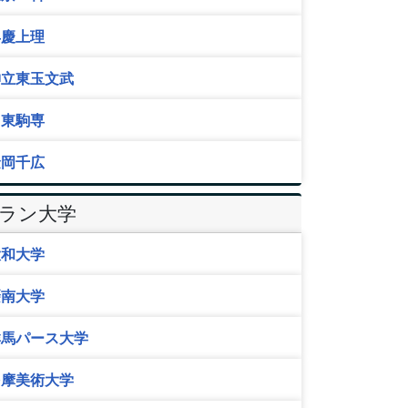
早慶上理
神立東玉文武
日東駒専
金岡千広
Eラン大学
大和大学
摂南大学
群馬パース大学
多摩美術大学