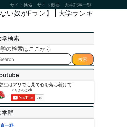
サイト検索
サイト概要
大学記事一覧
い奴がFラン】 | 大学ランキ
大学検索
大学の検索はここから
検索
outube
験生はアリでも見て心を落ち着けて！
大学群
東京一科