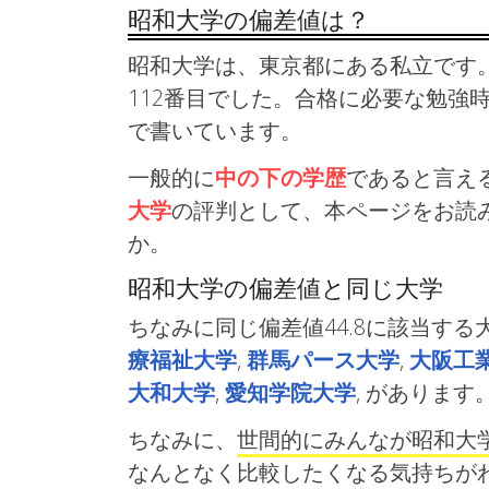
昭和大学の偏差値は？
昭和大学は、東京都にある私立です。
112番目でした。合格に必要な勉強
で書いています。
一般的に
中の下の学歴
であると言え
大学
の評判として、本ページをお読
か。
昭和大学の偏差値と同じ大学
ちなみに同じ偏差値44.8に該当する
療福祉大学
,
群馬パース大学
,
大阪工
大和大学
,
愛知学院大学
, がありま
ちなみに、
世間的にみんなが昭和大
なんとなく比較したくなる気持ちが