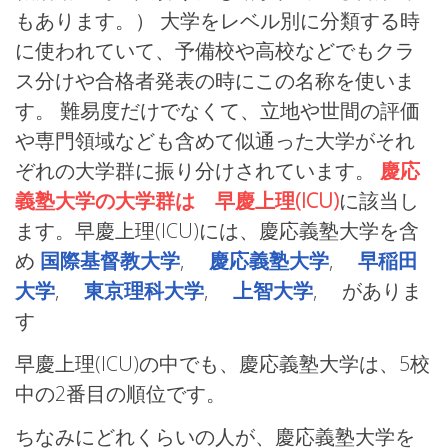
もあります。） 大学をレベル別に分類する時
に使われていて、予備校や高校などでもクラ
ス分けや合格者発表の時にこの名称を使いま
す。 難易度だけでなくて、立地や世間の評価
や専門領域なども含めて似通った大学がそれ
ぞれの大学群に振り分けされています。
慶応
義塾大学の大学群は 早慶上理(ICU)
に該当し
ます。早慶上理(ICU)には、慶応義塾大学を含
め
国際基督教大学
,
慶応義塾大学
,
早稲田
大学
,
東京理科大学
,
上智大学
, がありま
す
早慶上理(ICU)の中でも、慶応義塾大学は、5校
中の2番目の順位です。
ちなみにどれくらいの人が、慶応義塾大学を