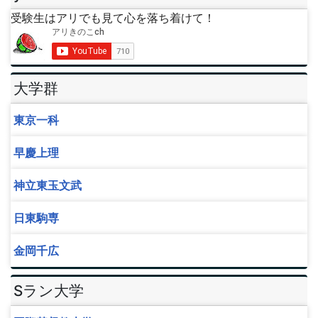
受験生はアリでも見て心を落ち着けて！
大学群
東京一科
早慶上理
神立東玉文武
日東駒専
金岡千広
Sラン大学