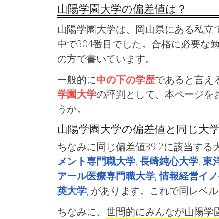
山陽学園大学の偏差値は？
山陽学園大学は、岡山県にある私立で
中で304番目でした。合格に必要な
の方で書いています。
一般的に
中の下の学歴
であると言え
学園大学
の評判として、本ページを
うか。
山陽学園大学の偏差値と同じ大
ちなみに同じ偏差値39.2に該当する
メント専門職大学
,
長崎純心大学
,
東
アール医療専門職大学
,
情報経営イノ
英大学
, があります。これで同レベ
ちなみに、
世間的にみんなが山陽学