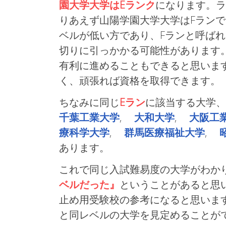
園大学大学はEランク
になります。ラ
りあえず山陽学園大学大学はFラン
ベルが低い方であり、Fランと呼ば
切りに引っかかる可能性があります
有利に進めることもできると思いま
く、頑張れば資格を取得できます。
ちなみに同じ
Eラン
に該当する大学、
千葉工業大学
,
大和大学
,
大阪工
療科学大学
,
群馬医療福祉大学
,
あります。
これで同じ入試難易度の大学がわかり
ベルだった』
ということがあると思
止め用受験校の参考になると思いま
と同レベルの大学を見定めることが