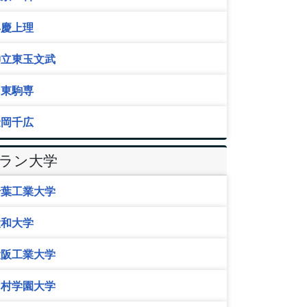
早慶上理
神立東玉文武
日東駒専
金岡千広
Eラン大学
千葉工業大学
大和大学
大阪工業大学
中村学園大学