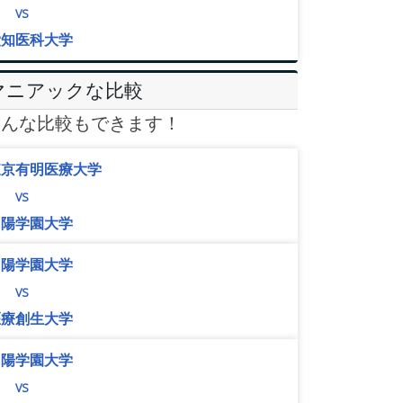
vs
愛知医科大学
マニアックな比較
こんな比較もできます！
東京有明医療大学
vs
山陽学園大学
山陽学園大学
vs
医療創生大学
山陽学園大学
vs