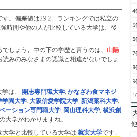
4
す。偏差値は39.2。ランキングでは私立の
5
勉強時間や他の人が比較している大学は、後
6
るでしょう。中の下の学歴と言うのは、
山陽
7
お読みのみなさまの認識と相違がないでしょ
8
学
9
大学は、
開志専門職大学
,
かなざわ食マネジ
1
洋学園大学
,
大阪信愛学院大学
,
新潟薬科大学
,
ベーション専門職大学
,
岡山理科大学
,
横浜創
ルの大学がわかりますね。
園大学と比較している大学は
就実大学
です。