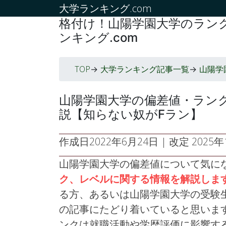
大学ランキング.com
格付け！山陽学園大学のランク
ンキング.com
TOP
大学ランキング記事一覧
山陽学
->
->
山陽学園大学の偏差値・ラン
説【知らない奴がFラン】
作成日
2022年6月24日
| 改定
2025年1
山陽学園大学の偏差値について気に
ク、レベルに関する情報を解説しま
る方、あるいは山陽学園大学の受験
の記事にたどり着いていると思いま
ンクは就職活動や学歴評価に影響す