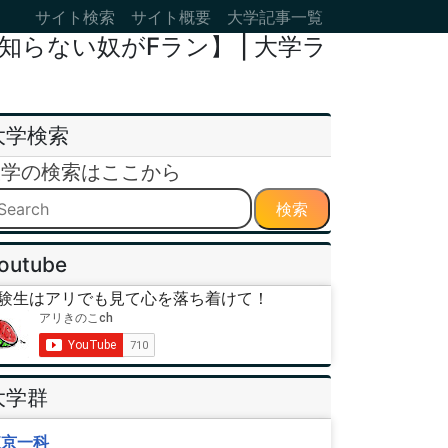
サイト検索
サイト概要
大学記事一覧
らない奴がFラン】 | 大学ラ
大学検索
大学の検索はここから
検索
outube
験生はアリでも見て心を落ち着けて！
大学群
東京一科