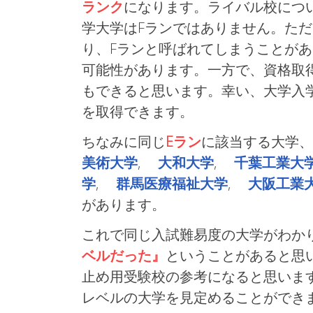
ランク
になります。ライバル校につ
学大学はFランではありません。た
り、Fランと呼ばれてしまうことが
可能性があります。一方で、資格取
もできると思います。幸い、大学入
を取得できます。
ちなみに同じ
Eラン
に該当する大学
美術大学
,
大和大学
,
千葉工業大
学
,
群馬医療福祉大学
,
大阪工業
があります。
これで同じ入試難易度の大学がわかり
ベルだった』
ということがあると思
止め用受験校の参考になると思いま
レベルの大学を見定めることができ