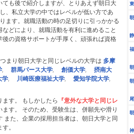
いても後で紹介しますが、とりあえず朝日大
だし、私立大学の中ではレベルが低い方であ
あります。就職活動の時の足切りに引っかかる
得などにより、就職活動を有利に進めること
学後の資格サポートが手厚く、頑張れば資格
、つまり朝日大学と同じレベルの大学は
多摩
学
,
群馬パース大学
,
創価大学
,
摂南大
大学
,
川崎医療福祉大学
,
愛知学院大学
,
ます。 もしかしたら
『意外な大学と同じレ
います。 そのため、受験生は、併願先や滑り
す また、企業の採用担当者は、朝日大学と同
ます。