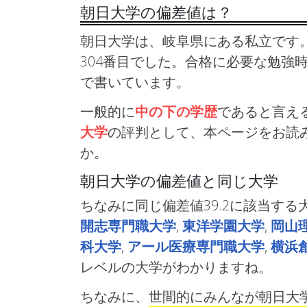
朝日大学の偏差値は？
朝日大学は、岐阜県にある私立です。
304番目でした。合格に必要な勉強
で書いています。
一般的に
中の下の学歴
であると言え
大学
の評判として、本ページをお読
か。
朝日大学の偏差値と同じ大学
ちなみに同じ偏差値39.2に該当する
開志専門職大学
,
東洋学園大学
,
岡山
科大学
,
アール医療専門職大学
,
横浜
レベルの大学がわかりますね。
ちなみに、
世間的にみんなが朝日大