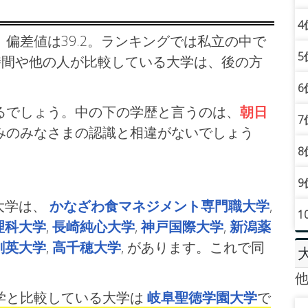
4
偏差値は39.2。ランキングでは私立の中で
5
時間や他の人が比較している大学は、後の方
6
るでしょう。中の下の学歴と言うのは、
朝日
7
みのみなさまの認識と相違がないでしょう
8
9
大学は、
かなざわ食マネジメント専門職大学
,
1
理科大学
,
長崎純心大学
,
神戸国際大学
,
新潟薬
創英大学
,
高千穂大学
, があります。これで同
学と比較している大学は
岐阜聖徳学園大学
で