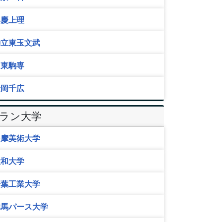
早慶上理
神立東玉文武
日東駒専
金岡千広
Eラン大学
多摩美術大学
大和大学
千葉工業大学
群馬パース大学