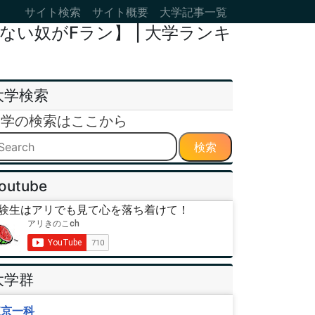
サイト検索
サイト概要
大学記事一覧
い奴がFラン】 | 大学ランキ
大学検索
大学の検索はここから
検索
outube
験生はアリでも見て心を落ち着けて！
大学群
東京一科