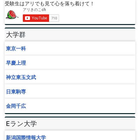
受験生はアリでも見て心を落ち着けて！
大学群
東京一科
早慶上理
神立東玉文武
日東駒専
金岡千広
Eラン大学
新潟国際情報大学