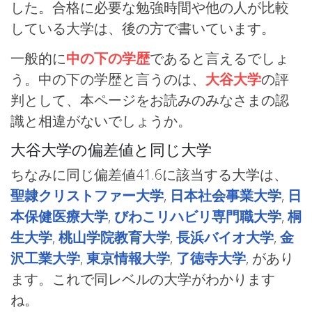
した。合格に必要な勉強時間や他の人が比較
している大学は、後の方で書いています。
一般的に
中の下の学歴
であると言えるでしょ
う。中の下の学歴と言うのは、
大谷大学
の評
判として、本ページをお読みのみなさまの認
識と相違がないでしょうか。
大谷大学の偏差値と同じ大学
ちなみに同じ偏差値41.6に該当する大学は、
聖隷クリストファー大学
,
日本社会事業大学
,
日
本保健医療大学
,
びわこリハビリ専門職大学
,
桐
生大学
,
桃山学院教育大学
,
長浜バイオ大学
,
金
沢工業大学
,
東京情報大学
,
了徳寺大学
, があり
ます。これで同レベルの大学がわかります
ね。