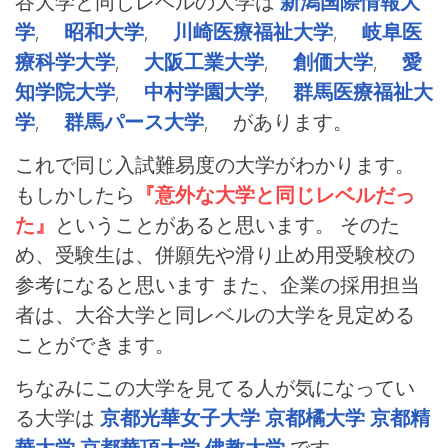
谷大学と同じレベルの大学は
新潟国際情報大
学
,
昭和大学
,
川崎医療福祉大学
,
岐阜医
療科学大学
,
大阪工業大学
,
創価大学
,
愛
知学院大学
,
中村学園大学
,
群馬医療福祉大
学
,
群馬パース大学
, があります。
これで同じ入試難易度の大学がわかります。
もしかしたら
『意外な大学と同じレベルだっ
た』
ということがあると思います。 そのた
め、受験生は、併願先や滑り止め用受験校の
参考になると思います また、企業の採用担当
者は、大谷大学と同レベルの大学を見定める
ことができます。
ちなみにこの大学を見てる人が気になってい
る大学は
京都光華女子大学
京都橘大学
京都精
華大学
京都華頂大学
佛教大学
です。