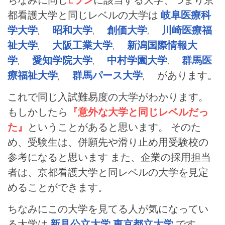
都看護大学と同じレベルの大学は
岐阜医療科
学大学
,
昭和大学
,
創価大学
,
川崎医療福
祉大学
,
大阪工業大学
,
新潟国際情報大
学
,
愛知学院大学
,
中村学園大学
,
群馬医
療福祉大学
,
群馬パース大学
, があります。
これで同じ入試難易度の大学がわかります。
もしかしたら
『意外な大学と同じレベルだっ
た』
ということがあると思います。 そのた
め、受験生は、併願先や滑り止め用受験校の
参考になると思います また、企業の採用担当
者は、京都看護大学と同レベルの大学を見定
めることができます。
ちなみにこの大学を見てる人が気になってい
る大学は
新見公立大学
東京都立大学
です。