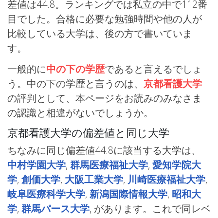
差値は44.8。ランキングでは私立の中で112番
目でした。合格に必要な勉強時間や他の人が
比較している大学は、後の方で書いていま
す。
一般的に
中の下の学歴
であると言えるでしょ
う。中の下の学歴と言うのは、
京都看護大学
の評判として、本ページをお読みのみなさま
の認識と相違がないでしょうか。
京都看護大学の偏差値と同じ大学
ちなみに同じ偏差値44.8に該当する大学は、
中村学園大学
,
群馬医療福祉大学
,
愛知学院大
学
,
創価大学
,
大阪工業大学
,
川崎医療福祉大学
,
岐阜医療科学大学
,
新潟国際情報大学
,
昭和大
学
,
群馬パース大学
, があります。これで同レベ