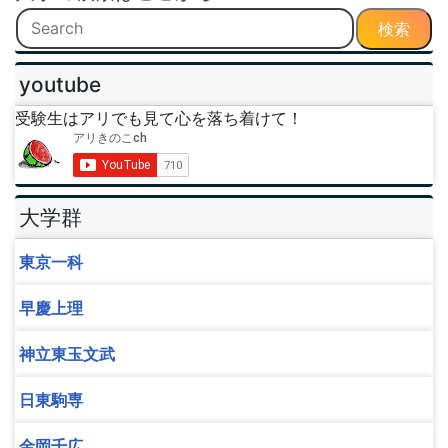
検索
youtube
受験生はアリでも見て心を落ち着けて！
大学群
東京一科
早慶上理
神立東玉文武
日東駒専
金岡千広