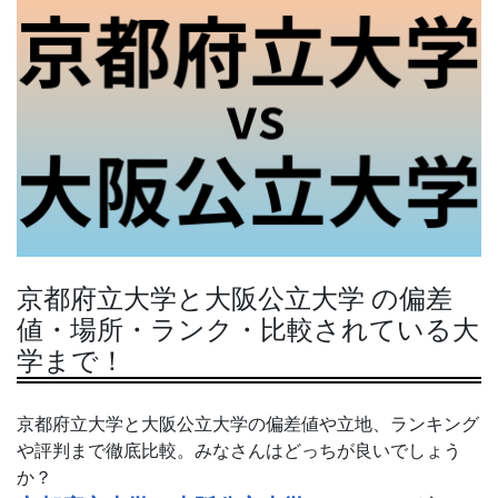
京都府立大学と大阪公立大学 の偏差
値・場所・ランク・比較されている大
学まで！
京都府立大学と大阪公立大学の偏差値や立地、ランキング
や評判まで徹底比較。みなさんはどっちが良いでしょう
か？