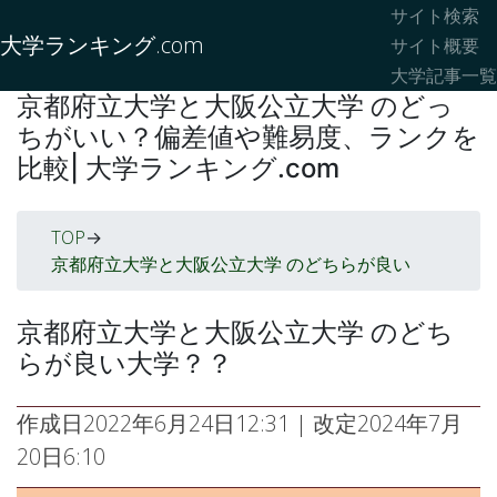
サイト検索
大学ランキング.com
サイト概要
大学記事一覧
京都府立大学と大阪公立大学 のどっ
ちがいい？偏差値や難易度、ランクを
比較| 大学ランキング.com
TOP
->
京都府立大学と大阪公立大学 のどちらが良い
京都府立大学と大阪公立大学 のどち
らが良い大学？？
作成日
2022年6月24日12:31
| 改定
2024年7月
20日6:10