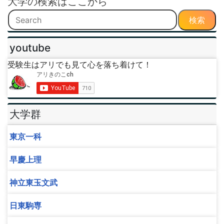
大学の検索はここから
検索
youtube
受験生はアリでも見て心を落ち着けて！
大学群
東京一科
早慶上理
神立東玉文武
日東駒専