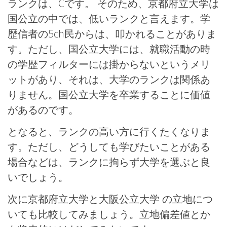
ランクは、Cです。 そのため、京都府立大学は
国公立の中では、低いランクと言えます。学
歴信者の5ch民からは、叩かれることがありま
す。ただし、国公立大学には、就職活動の時
の学歴フィルターには掛からないというメリ
ットがあり、それは、大学のランクは関係あ
りません。国公立大学を卒業することに価値
があるのです。
となると、ランクの高い方に行くたくなりま
す。ただし、どうしても学びたいことがある
場合などは、ランクに拘らず大学を選ぶと良
いでしょう。
次に京都府立大学と大阪公立大学 の立地につ
いても比較してみましょう。立地偏差値とか