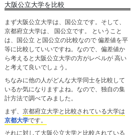
大阪公立大学を比較
まず大阪公立大学は、国公立です。そして、
京都府立大学は、 国公立です。 ということ
は、国公立 と国公立の比較なので 偏差値を平
等に比較していいですね。なので、偏差値か
ら考えると大阪公立大学の方がレベルが 高い
と考えて良いでしょう。
ちなみに他の人がどんな大学同士を比較して
いるか気になりますよね。なので、独自の集
計方法で調べてみました。
まず、
京都府立大学と比較されている大学は
京都大学
です。
それに対して
大阪公立大学と比較されている