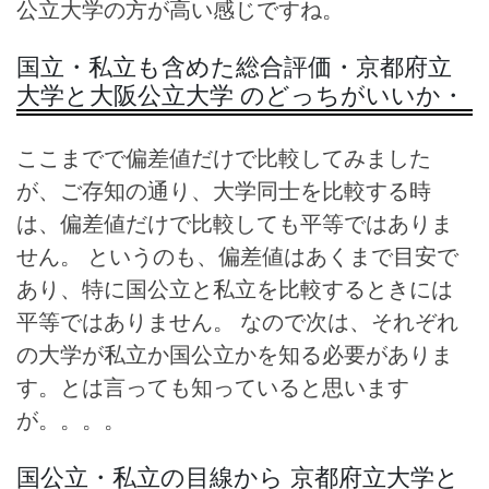
公立大学の方が高い感じですね。
国立・私立も含めた総合評価・京都府立
大学と大阪公立大学 のどっちがいいか・
ここまでで偏差値だけで比較してみました
が、ご存知の通り、大学同士を比較する時
は、偏差値だけで比較しても平等ではありま
せん。 というのも、偏差値はあくまで目安で
あり、特に国公立と私立を比較するときには
平等ではありません。 なので次は、それぞれ
の大学が私立か国公立かを知る必要がありま
す。とは言っても知っていると思います
が。。。。
国公立・私立の目線から 京都府立大学と