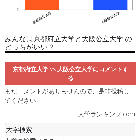
みんなは京都府立大学と大阪公立大学 の
どっちがいい？
京都府立大学 vs 大阪公立大学にコメントす
る
まだコメントがありませんので、是非投稿し
てください
大学ランキング.com
大学検索