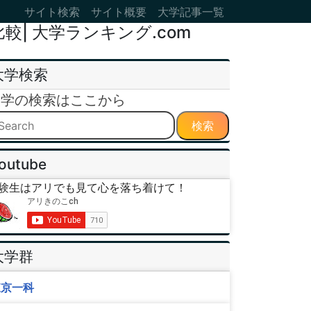
サイト検索
サイト概要
大学記事一覧
| 大学ランキング.com
大学検索
大学の検索はここから
検索
outube
験生はアリでも見て心を落ち着けて！
大学群
東京一科