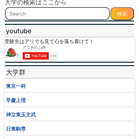
大学の検索はここから
検索
youtube
受験生はアリでも見て心を落ち着けて！
大学群
東京一科
早慶上理
神立東玉文武
日東駒専