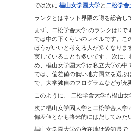
では次に
椙山女学園大学
と
二松学舎
ランクとはネット界隈の噂を総合し
まず、二松学舎大学 のランクはDで
では中の下くらいのレベルです。こ
ほうがいいと考える人が多くなりま
実していることも多いです。 次に、
め、椙山女学園大学は私立大学の中
では、偏差値の低い地方国立を選ぶ
で、大学独自のプログラムなどが充
このように、 二松学舎大学も椙山女
次に椙山女学園大学と二松学舎大学
偏差値とかも将来的にはだしてみた
椙山女学園大学の所在地は愛知県で