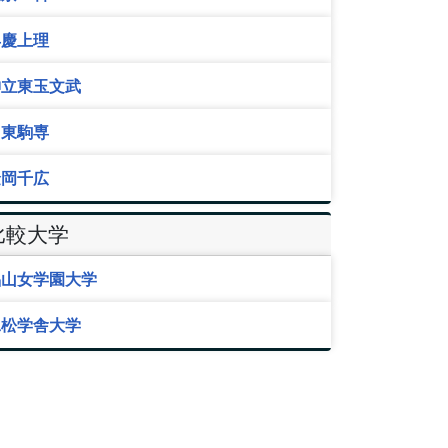
早慶上理
神立東玉文武
日東駒専
金岡千広
比較大学
椙山女学園大学
二松学舎大学