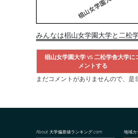
みんなは椙山女学園大学と二松学
椙山女学園大学 vs 二松学舎大学に
メントする
まだコメントがありませんので、是
About 大学偏差値ランキング.com
地域カ