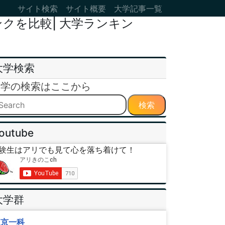
サイト検索
サイト概要
大学記事一覧
クを比較| 大学ランキン
大学検索
大学の検索はここから
検索
outube
験生はアリでも見て心を落ち着けて！
大学群
東京一科