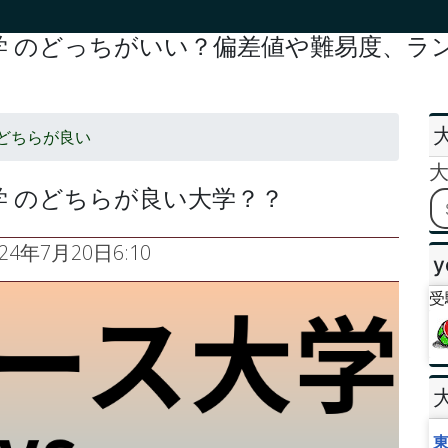
 のどっちがいい？偏差値や難易度、ラン
どちらが良い
学 のどちらが良い大学？？
024年7月20日6:10
y
受