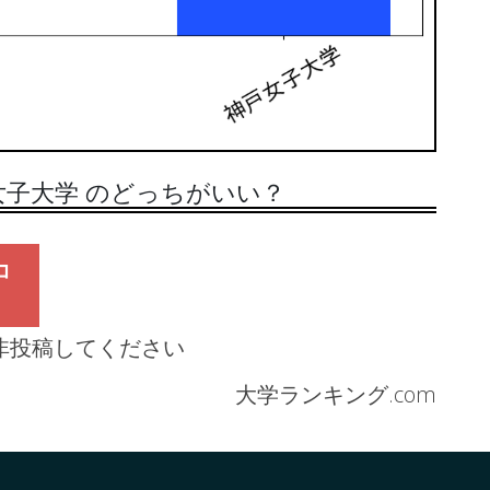
子大学 のどっちがいい？
コ
非投稿してください
大学ランキング.com