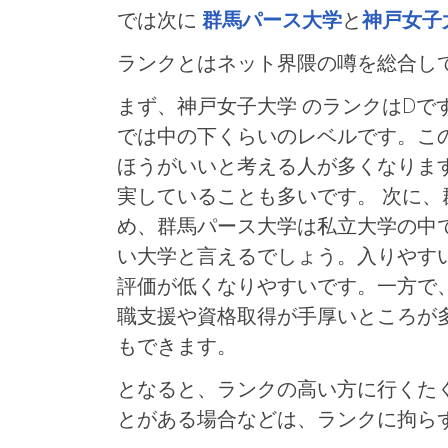
では次に
群馬パース大学
と
神戸女子
ランクとはネット界隈の噂を総合し
まず、神戸女子大学 のランクはDで
では中の下くらいのレベルです。こ
ほうがいいと考える人が多くなりま
実していることも多いです。 次に、
め、群馬パース大学は私立大学の中
い大学と言えるでしょう。入りやす
評価が低くなりやすいです。一方で
職支援や資格取得が手厚いところが
もできます。
となると、ランクの高い方に行くた
とがある場合などは、ランクに拘ら