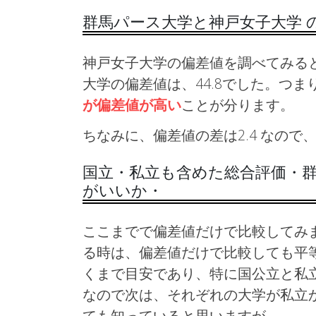
群馬パース大学と神戸女子大学 
神戸女子大学の偏差値を調べてみると
大学の偏差値は、44.8でした。つ
が偏差値が高い
ことが分ります。
ちなみに、偏差値の差は2.4 なの
国立・私立も含めた総合評価・群
がいいか・
ここまでで偏差値だけで比較してみ
る時は、偏差値だけで比較しても平
くまで目安であり、特に国公立と私
なので次は、それぞれの大学が私立
ても知っていると思いますが。。。