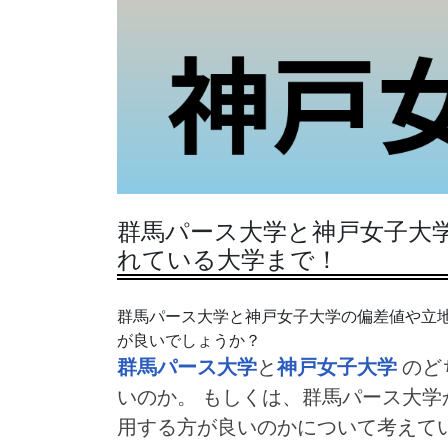
群馬パース大学と神戸女子大
れている大学まで！
群馬パース大学と神戸女子大学の偏差値や立
が良いでしょうか？
群馬パース大学
と
神戸女子大学
のど
いのか。 もしくは、群馬パース大学
用する方が良いのかについて考えて