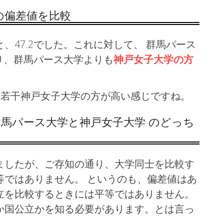
の偏差値を比較
、47.2でした。これに対して、 群馬パース
まり、群馬パース大学よりも
神戸女子大学の方
で、若干神戸女子大学の方が高い感じですね。
馬パース大学と神戸女子大学 のどっち
ましたが、ご存知の通り、大学同士を比較す
等ではありません。 というのも、偏差値はあ
立を比較するときには平等ではありません。
か国公立かを知る必要があります。とは言っ
。