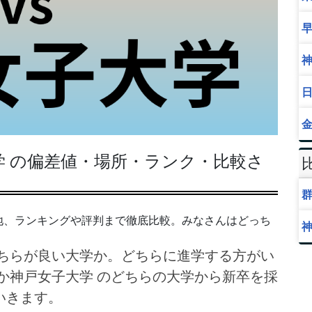
学 の偏差値・場所・ランク・比較さ
地、ランキングや評判まで徹底比較。みなさんはどっち
ちらが良い大学か。どちらに進学する方がい
か神戸女子大学 のどちらの大学から新卒を採
いきます。