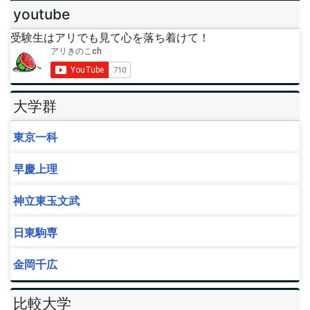
youtube
受験生はアリでも見て心を落ち着けて！
大学群
東京一科
早慶上理
神立東玉文武
日東駒専
金岡千広
比較大学