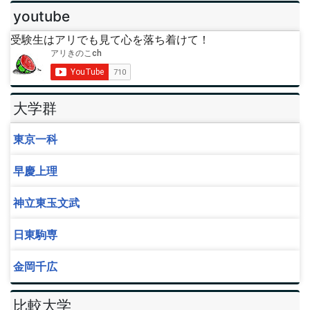
youtube
受験生はアリでも見て心を落ち着けて！
大学群
東京一科
早慶上理
神立東玉文武
日東駒専
金岡千広
比較大学