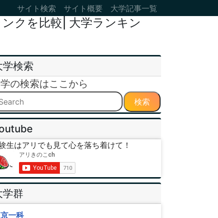
サイト検索
サイト概要
大学記事一覧
ンクを比較| 大学ランキン
大学検索
大学の検索はここから
検索
outube
験生はアリでも見て心を落ち着けて！
大学群
東京一科