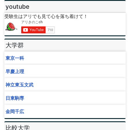
youtube
受験生はアリでも見て心を落ち着けて！
大学群
東京一科
早慶上理
神立東玉文武
日東駒専
金岡千広
比較大学