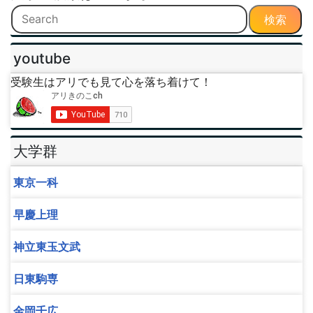
検索
youtube
受験生はアリでも見て心を落ち着けて！
大学群
東京一科
早慶上理
神立東玉文武
日東駒専
金岡千広