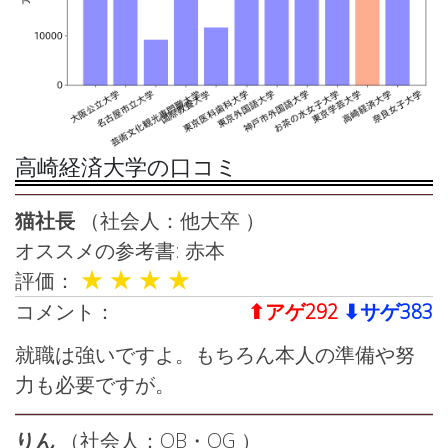
高崎経済大学の口コミ
猫社長
（社会人：他大卒 ）
オススメの参考書: 赤本
★
★
★
★
評価：
コメント：
⬆︎アゲ292
⬇︎サゲ383
就職は強いですよ。もちろん本人の準備や努
力も必要ですが。
りん
（社会人：OB・OG ）