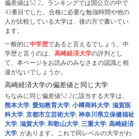
偏差値は52.2。ランキングでは国公立の中で
43番目でした。合格に必要な勉強時間や他の
人が比較している大学は、後の方で書いてい
ます。
一般的に
中学歴
であると言えるでしょう。中
学歴と言うのは、
高崎経済大学
の評判とし
て、本ページをお読みのみなさまの認識と相
違がないでしょうか。
高崎経済大学の偏差値と同じ大学
ちなみに同じ偏差値52.2に該当する大学は、
熊本大学
,
愛知教育大学
,
小樽商科大学
,
滋賀医
科大学
,
京都市立芸術大学
,
神奈川県立保健福祉
大学
,
滋賀大学
,
和歌山大学
,
三重大学
,
高崎経済
大学
, があります。これで同レベルの大学がわ