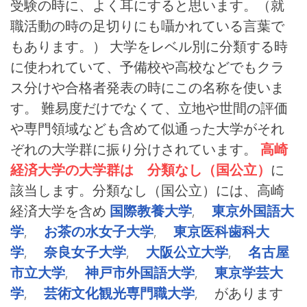
受験の時に、よく耳にすると思います。（就
職活動の時の足切りにも囁かれている言葉で
もあります。） 大学をレベル別に分類する時
に使われていて、予備校や高校などでもクラ
ス分けや合格者発表の時にこの名称を使いま
す。 難易度だけでなくて、立地や世間の評価
や専門領域なども含めて似通った大学がそれ
ぞれの大学群に振り分けされています。
高崎
経済大学の大学群は 分類なし（国公立）
に
該当します。分類なし（国公立）には、高崎
経済大学を含め
国際教養大学
,
東京外国語大
学
,
お茶の水女子大学
,
東京医科歯科大
学
,
奈良女子大学
,
大阪公立大学
,
名古屋
市立大学
,
神戸市外国語大学
,
東京学芸大
学
,
芸術文化観光専門職大学
, があります