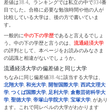
差値は38.4。ランキングでは私立の中で334番
目でした。合格に必要な勉強時間や他の人が
比較している大学は、後の方で書いていま
す。
一般的に
中の下の学歴
であると言えるでしょ
う。中の下の学歴と言うのは、
流通経済大学
の評判として、本ページをお読みのみなさま
の認識と相違がないでしょうか。
流通経済大学の偏差値と同じ大学
ちなみに同じ偏差値38.4に該当する大学は、
北翔大学
,
和光大学
,
開智国際大学
,
西武文理大
学
,
つくば国際大学
,
足利大学
,
倉敷芸術科学大
学
,
聖徳大学
,
帝塚山学院大学
,
宝塚大学
, があり
ます。これで同レベルの大学がわかります