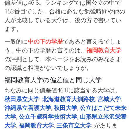
偏差値は46.8。ランキングでは国公立の中で
153番目でした。合格に必要な勉強時間や他の
人が比較している大学は、後の方で書いてい
ます。
一般的に
中の下の学歴
であると言えるでしょ
う。中の下の学歴と言うのは、
福岡教育大学
の評判として、本ページをお読みのみなさま
の認識と相違がないでしょうか。
福岡教育大学の偏差値と同じ大学
ちなみに同じ偏差値46.8に該当する大学は、
秋田県立大学
,
北海道教育大釧路校
,
宮城大学
,
沖縄県立看護大学
,
秋田大学
,
公立はこだて未来
大学
,
公立千歳科学技術大学
,
山形県立米沢栄養
大学
,
福岡教育大学
,
三条市立大学
, がありま