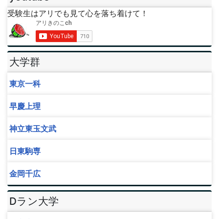
受験生はアリでも見て心を落ち着けて！
大学群
東京一科
早慶上理
神立東玉文武
日東駒専
金岡千広
Dラン大学