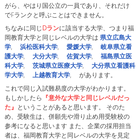
がら、やはり国公立の一員であり、それだけ
でFランクと呼ぶことはできません。
ちなみに同じ
Dラン
に該当する大学、つまり福
岡教育大学と同じレベルの大学は
県立広島大
学
,
浜松医科大学
,
愛媛大学
,
岐阜県立看
護大学
,
大分大学
,
佐賀大学
,
福島県立医
科大学
,
茨城県立医療大学
,
大分県立看護科
学大学
,
上越教育大学
, があります。
これで同じ入試難易度の大学がわかります。
もしかしたら
『意外な大学と同じレベルだっ
た』
ということがあると思います。 そのた
め、受験生は、併願先や滑り止め用受験校の
参考になると思います また、企業の採用担当
者は、福岡教育大学と同レベルの大学を見定