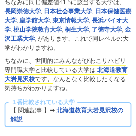
ちなみに同じ偏差値41.6に該当する大学は、
長岡崇徳大学
,
日本社会事業大学
,
日本保健医療
大学
,
皇学館大学
,
東京情報大学
,
長浜バイオ大
学
,
桃山学院教育大学
,
桐生大学
,
了徳寺大学
,
金
沢工業大学
, があります。これで同レベルの大
学がわかりますね。
ちなみに、
世間的にみんながびわこリハビリ
専門職大学と比較している大学は
北海道教育
大岩見沢校
です。
なんとなく比較したくなる
気持ちがわかりますね。
１番比較されている大学
【 関連記事 】➡
北海道教育大岩見沢校の
解説