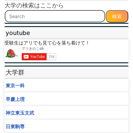
大学の検索はここから
検索
youtube
受験生はアリでも見て心を落ち着けて！
大学群
東京一科
早慶上理
神立東玉文武
日東駒専