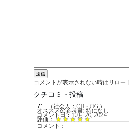
コメントが表示されない時はリロー
クチコミ・投稿
71L
（社会人：OB・OG ）
オススメの参考書: 特になし
コメント日：10月 20, 2024
評価：
★
★
★
★
★
コメント：