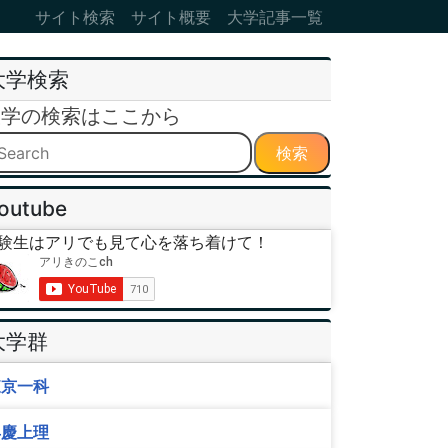
サイト検索
サイト概要
大学記事一覧
大学検索
大学の検索はここから
検索
outube
験生はアリでも見て心を落ち着けて！
大学群
東京一科
早慶上理