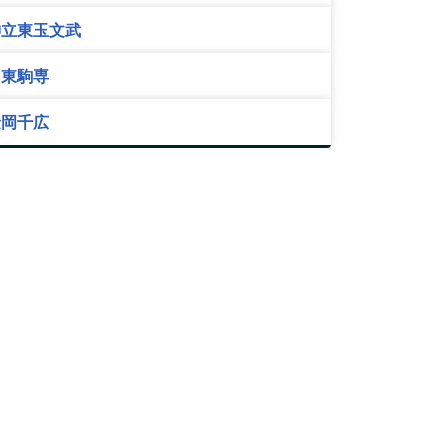
神立東玉文武
日東駒専
金岡千広