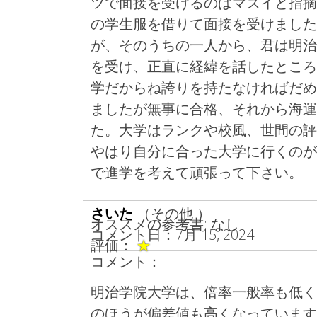
ツで面接を受けるのはマズイと指摘
の学生服を借りて面接を受けました
が、そのうちの一人から、君は明治
を受け、正直に経緯を話したところ
学だからね誇りを持たなければだめ
ましたが無事に合格、それから海運
た。大学はランクや校風、世間の評
やはり自分に合った大学に行くのが
で進学を考えて頑張って下さい。
さいた
（その他 ）
オススメの参考書: なし
コメント日：7月 15, 2024
評価：
★
コメント：
明治学院大学は、倍率一般率も低く
のほうが偏差値も高くなっています