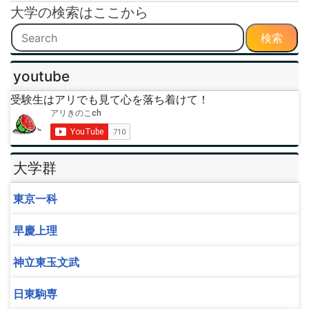
大学の検索はここから
検索
youtube
受験生はアリでも見て心を落ち着けて！
大学群
東京一科
早慶上理
神立東玉文武
日東駒専