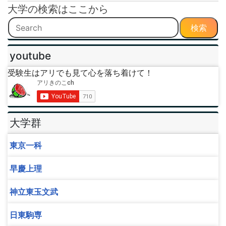
大学の検索はここから
検索
youtube
受験生はアリでも見て心を落ち着けて！
大学群
東京一科
早慶上理
神立東玉文武
日東駒専