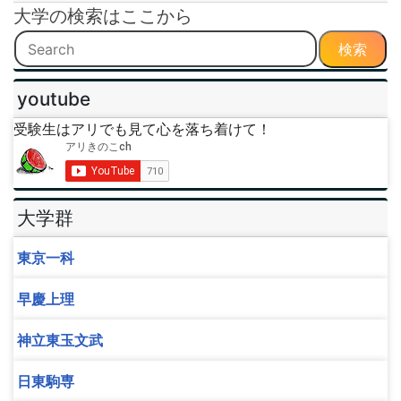
大学の検索はここから
検索
youtube
受験生はアリでも見て心を落ち着けて！
大学群
東京一科
早慶上理
神立東玉文武
日東駒専