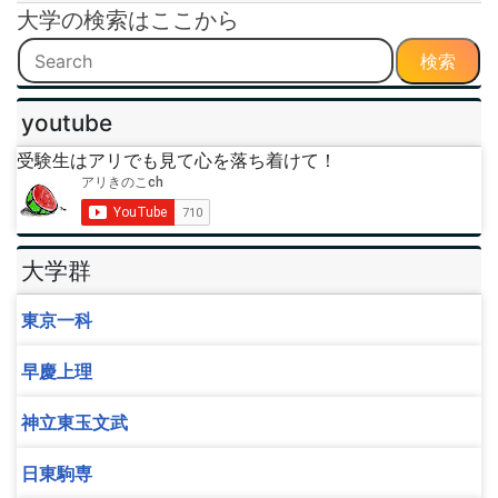
大学の検索はここから
検索
youtube
受験生はアリでも見て心を落ち着けて！
大学群
東京一科
早慶上理
神立東玉文武
日東駒専