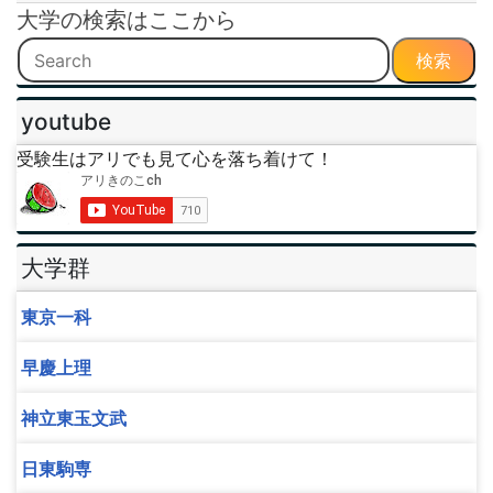
大学の検索はここから
検索
youtube
受験生はアリでも見て心を落ち着けて！
大学群
東京一科
早慶上理
神立東玉文武
日東駒専